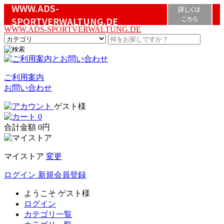
WWW.ADS-
詳しくは
こちら
SPORTVERWALTUNG.DE
WWW.ADS-SPORTVERWALTUNG.DE
ご利用案内
お問い合わせ
ゲスト様
0
合計金額
0円
マイストア
変更
ログイン
新規会員登録
ようこそ
ゲスト様
ログイン
カテゴリ一覧