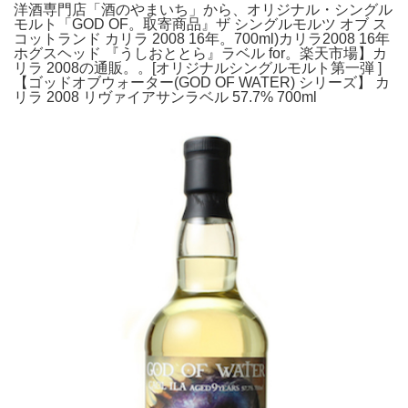
洋酒専門店「酒のやまいち」から、オリジナル・シングル
モルト「GOD OF。取寄商品』ザ シングルモルツ オブ ス
コットランド カリラ 2008 16年。700ml)カリラ2008 16年
ホグスヘッド 『うしおととら』ラベル for。楽天市場】カ
リラ 2008の通販。。[オリジナルシングルモルト第一弾 ]
【ゴッドオブウォーター(GOD OF WATER) シリーズ】 カ
リラ 2008 リヴァイアサンラベル 57.7% 700ml