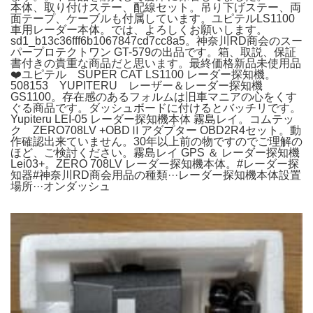
本体、取り付けステー、配線セット。吊り下げステー、両
面テープ、ケーブルも付属しています。ユピテルLS1100
車用レーダー本体。では、よろしくお願いします。
sd1_b13c36fff6b1067847cd7cc8a5。神奈川RD商会のスー
パープロテクトワン GT-579の出品です。箱、取説、保証
書付きの貴重な商品だと思います。最終価格新品未使用品
❤️ユピテル SUPER CAT LS1100 レーダー探知機。
508153 YUPITERU レーザー＆レーダー探知機
GS1100。存在感のあるフォルムは旧車マニアの心をくす
ぐる商品です。ダッシュボードに付けるとバッチリです。
Yupiteru LEI-05 レーダー探知機本体 霧島レイ。コムテッ
ク ZERO708LV +OBDⅡアダプター OBD2R4セット。動
作確認出来ていません。30年以上前の物ですのでご理解の
ほど、ご検討ください。霧島レイ GPS ＆ レーダー探知機
Lei03+。ZERO 708LV レーダー探知機本体。#レーダー探
知器#神奈川RD商会用品の種類···レーダー探知機本体設置
場所···オンダッシュ