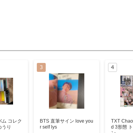
ルバム コレク
BTS 直筆サイン love you
TXT Chaot
めうり
r self lys
d 3形態
ン