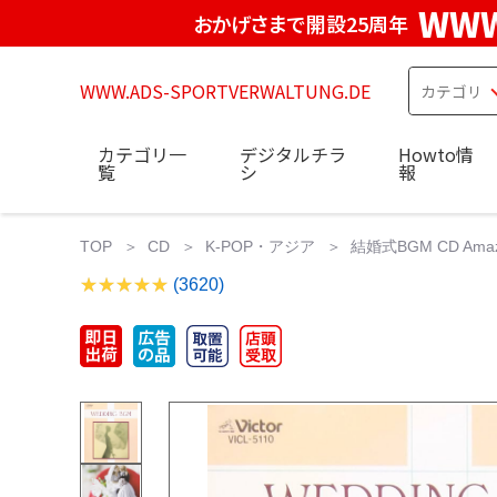
WWW
おかげさまで開設25周年
WWW.ADS-SPORTVERWALTUNG.DE
カテゴリ一
デジタルチラ
Howto情
覧
シ
報
TOP
CD
K-POP・アジア
結婚式BGM CD Ama
(3620)