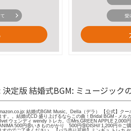
いて
受
る
o.jp: 決定版 結婚式BGM: ミュージッ
。Amazon.co.jp: 結婚式BGM: Music。Della（デラ） 
。結婚式CD 盛り上げるならこの曲！Bridal BGM - 
ウェンディ wendy トレカ。①Mrs.GREEN APPLE 2,00
,000円⑦WANIMA 500円⑧いきものがかり 500円⑨DISH// 
すのでご了承ください。【バラ売り可能】ミンギュ トレカ 