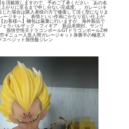
少しお時間を頂戴致しますので、予めご了承ください あの名
部の仕上がりに至るまで申し分ない完成度。。ガレージキ
生じた場合は購入者様の方で修復して頂く型になりま
 ガレージキット。表情といい作画にかなり近い仕上が
^【お客様へ】梱包は厳重に行いますが、海外製品で
ジェラバルザック フィギア 新品未開封。サンリ
す。 孫悟空悟天ドラゴンボールGTドラゴンボールZ神
悟空ギニュー人造人間ガレージキット身勝手の極意ス
クスベジット孫悟飯ジレン