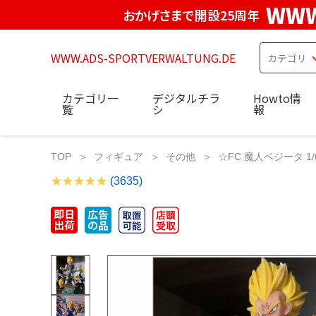
WWW
おかげさまで開設25周年
WWW.ADS-SPORTVERWALTUNG.DE
カテゴリ一
デジタルチラ
Howto情
覧
シ
報
TOP
フィギュア
その他
☆FC 魔人ベジータ 
(3635)