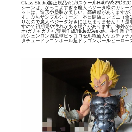
Class Studio製正規品☆1/6スケールH40
シーンは、かっこよすぎる魔人ベジータ様のガレージキ
ットは、造形や塗装が美しい、高級感がありますが
す。ぷちサンプルシリーズ 本日開店コンビニ（全10
りなので魔人ベジータ好きにはたまりません！！是非
すので初期傷や汚れがある場合があります。海外か
オ/ガチャガチャ/専用作成/Hide&Seek他。
龍シェンロン四星球ピッコロセル亀仙人ヤムチャナ
タチュードラゴンボール超ドラゴンボールヒーロー