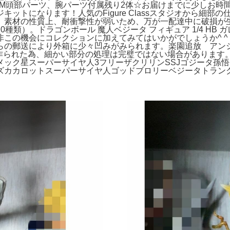
*W32*D32CM頭部パーツ、腕パーツ付属残り2体☆お届けまでに
ットになります！人気のFigure Classスタジオから細
、素材の性質上、耐衝撃性が弱いため、万が一配達中に破損が
種類）。ドラゴンボール 魔人ベジータ フィギュア 1/4 HB
この機会にコレクションに加えてみてはいかがでしょうか^ 
らの郵送により外箱に少々凹みがみられます。楽園追放 アン
手作業で作られた為、細かい部分の処理は完璧ではない場合がありま
メック星スーパーサイヤ人3フリーザクリリンSSJゴジータ孫
ズカカロットスーパーサイヤ人ゴッドブロリーベジータトラン