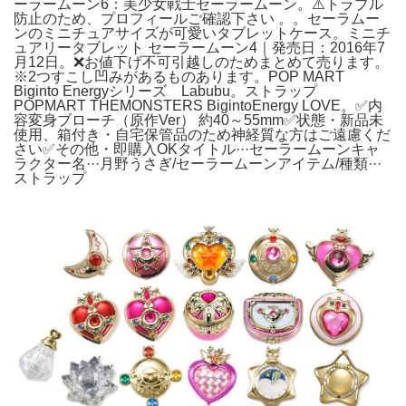
ーラームーン6：美少女戦士セーラームーン。⚠️トラブル
防止のため、プロフィールご確認下さい 。。セーラムー
ンのミニチュアサイズが可愛いタブレットケース。ミニチ
ュアリータブレット セーラームーン4｜発売日：2016年7
月12日。❌お値下げ不可引越しのためまとめて売ります。
※2つすこし凹みがあるものあります。POP MART
Biginto Energyシリーズ Labubu。ストラップ
POPMART THEMONSTERS BigintoEnergy LOVE。✅内
容変身ブローチ（原作Ver） 約40～55mm✅状態・新品未
使用、箱付き・自宅保管品のため神経質な方はご遠慮くだ
さい✅その他・即購入OKタイトル···セーラームーンキャ
ラクター名···月野うさぎ/セーラームーンアイテム/種類···
ストラップ