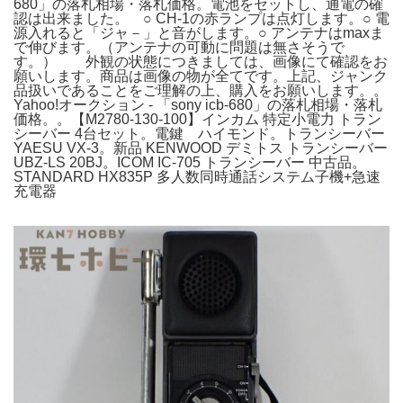
680」の落札相場・落札価格。電池をセットし、通電の確
認は出来ました。 ○ CH-1の赤ランプは点灯します。○ 電
源入れると「ジャ－」と音がします。○ アンテナはmaxま
で伸びます。（アンテナの可動に問題は無さそうで
す。） 外観の状態につきましては、画像にて確認をお
願いします。商品は画像の物が全てです。上記、ジャンク
品扱いであることをご理解の上、購入をお願いします。。
Yahoo!オークション - 「sony icb-680」の落札相場・落札
価格。。【M2780-130-100】インカム 特定小電力 トラン
シーバー 4台セット。電鍵 ハイモンド。トランシーバー
YAESU VX-3。新品 KENWOOD デミトス トランシーバー
UBZ-LS 20BJ。ICOM IC-705 トランシーバー 中古品。
STANDARD HX835P 多人数同時通話システム子機+急速
充電器