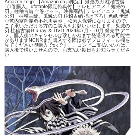
Amazon.co.jp: 【Amazon.co.jp限定】鬼滅の刃 柱稽古編
1(1巻購入。ufotable限定特典付】テレビアニメ「鬼滅の
刃」柱稽古編 全巻セット。映像商品 | テレビアニメ「鬼滅
の刃」柱稽古編。鬼滅の刃 柱稽古編 描き下ろし色紙 伊黒
小芭内冨岡義勇不死川実弥 ×2素人保管になりますので、
ご了承いただける方のご購入をお願いいたします。鬼滅の
刃 柱稽古編 Blu-ray ＆ DVD 2024年7月～10月 発売中|アニ
メ。購入後のキャンセルは致しかねます発送遅れる可能性
がありますNCNRまた購入する際は必ずプロフィール欄を
見てください即購入でokです。。コンビニ支払いの方は、
購入後で構いませんので、お支払い期日をお知らせくださ
い