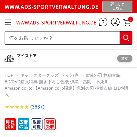
詳しくは
WWW.ADS-SPORTVERWALTUNG.DE
こちら
0
WWW.ADS-SPORTVERWALTUNG.DE
マイストア
変更
TOP
キャラクターグッズ
その他
鬼滅の刃 柱稽古編
BD/DVD購入特典 描き下ろし色紙 伊黒 冨岡 不死川
Amazon.co.jp: 【Amazon.co.jp限定】鬼滅の刃 柱稽古編 1(1巻購
入
(3637)