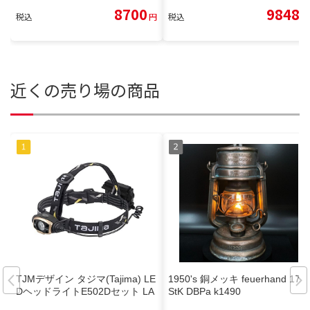
8700
9848
税込
円
税込
円
近くの売り場の商品
TJMデザイン タジマ(Tajima) LE
1950's 銅メッキ feuerhand 176
DヘッドライトE502Dセット LA
StK DBPa k1490