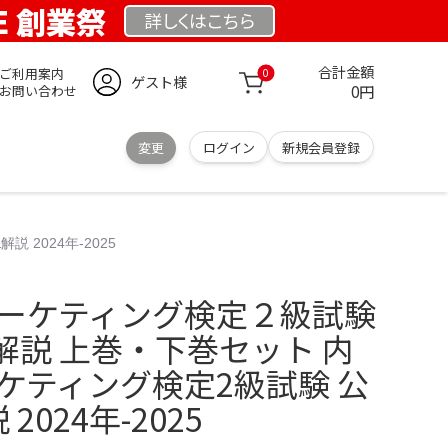
DE 創業祭
詳しくは
こちら
合計金額
ご利用案内
0
ゲスト様
0円
お問い合わせ
変更
ログイン
新規会員登録
2024年-2025
マーケティング検定２級試験
解説 上巻・下巻セット 内
ケティング検定2級試験 公
024年-2025