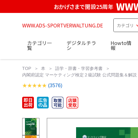
WWW
おかげさまで開設25周年
WWW.ADS-SPORTVERWALTUNG.DE
カテゴリ一
デジタルチラ
Howto情
覧
シ
報
TOP
本
語学・辞書・学習参考書
内閣府認定 マーケティング検定２級試験 公式問題集＆解説 上
(3576)