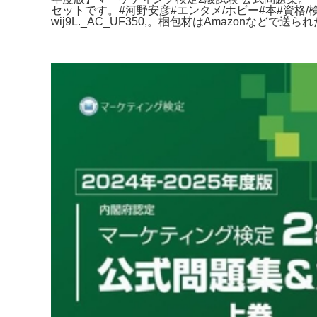
セットです。#河野安彦#エンタメ/ホビー#本#資格/
wij9L._AC_UF350,。梱包材はAmazonなど