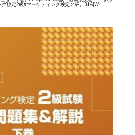
グ検定2級#マーケティング検定２級。31AjW-