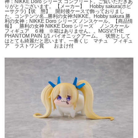
神：NIKKE Doro シリーズ コンプリート。ご覧いただきあ
りがとうございます。 【メーカー】 Hobby sakura(ホビ
ーサクラ)【状 態】 開封後ケースで飾っておりまし
た。コンテンツ名...勝利の女神:NIKKE。Hobby sakura 勝
利の女神：NIKKE Doro シリーズ ノンスケール。【商品情
報】 勝利の女神 NIKKE Doro シリーズ ノンスケール
フィギュア ６種 ※箱はありません。。MGSV:THE
PHANTOM PAIN 1/1 バイオニックアーム。 状態として
はとても綺麗だと思います。一番くじ マチュ フィギュ
ア ラストワン賞 おまけ付