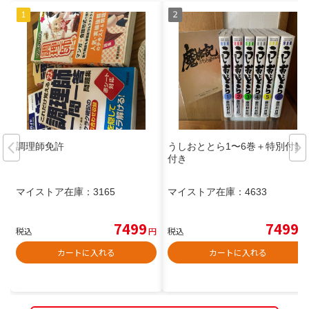
調理師免許
うしおととら1〜6巻＋特別付録
付き
マイストア在庫：
3165
マイストア在庫：
4633
7499
7499
税込
円
税込
円
カートに入れる
カートに入れる