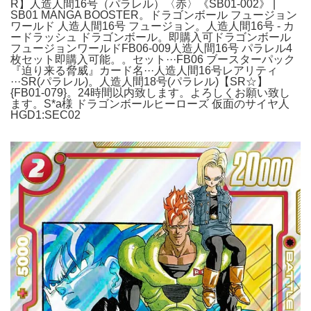
R】人造人間16号（パラレル）〈赤〉《SB01-002》 |
SB01 MANGA BOOSTER。ドラゴンボール フュージョン
ワールド 人造人間16号 フュージョン。人造人間16号 - カ
ードラッシュ ドラゴンボール。即購入可ドラゴンボール
フュージョンワールドFB06-009人造人間16号 パラレル4
枚セット即購入可能。。セット···FB06 ブースターパック
『迫り来る脅威』カード名···人造人間16号レアリティ
···SR(パラレル)。人造人間18号(パラレル)【SR☆】
{FB01-079}。24時間以内致します。よろしくお願い致し
ます。S*a様 ドラゴンボールヒーローズ 仮面のサイヤ人
HGD1:SEC02