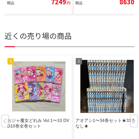
7249
8630
税込
円
税込
円
近くの売り場の商品
おジャ魔女どれみ Vol.1〜10 DV
アオアシ1〜34巻セット★33巻
D10巻全巻セット
なし★