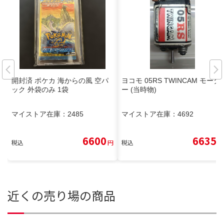
開封済 ポケカ 海からの風 空パ
ヨコモ 05RS TWINCAM モータ
ック 外袋のみ 1袋
ー (当時物)
マイストア在庫：
2485
マイストア在庫：
4692
6600
6635
税込
円
税込
円
近くの売り場の商品