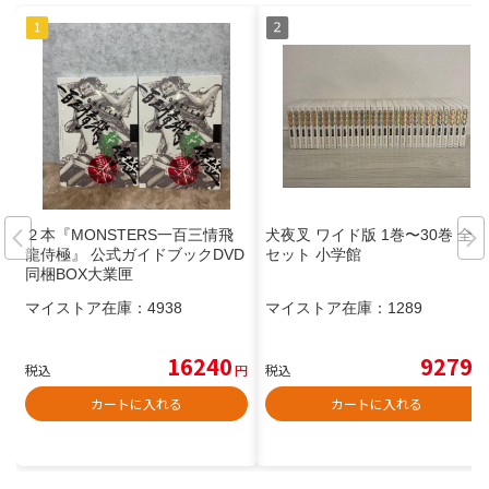
２本『MONSTERS一百三情飛
犬夜叉 ワイド版 1巻〜30巻 全巻
龍侍極』 公式ガイドブックDVD
セット 小学館
同梱BOX大業匣
マイストア在庫：
4938
マイストア在庫：
1289
16240
9279
税込
円
税込
円
カートに入れる
カートに入れる