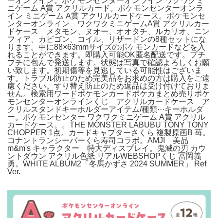
ーオンライン。ポケモンセンターオンライン ワクワクミ
ニゲーム A賞 アクリルカード。ポケモンセンターオンラ
イン ミニゲーム A賞 アクリルカードケース。ポケモンセ
ンターオンライン ワクワクミニゲームA賞 アクリルカー
ドケース メタモン、ヌオー、オオタチ、ルカリオ、ニン
フィア、カビゴン、コイル、リザードンの8種セットにな
ります。中に88×63mmサイズのポケモンカードなどを入
れることができます。即購入可能OK匿名配送です。プチ
プチに包んで発送します。状態は写真で確認よろしくお願
い致します。初期傷等を見逃している可能性はございま
す。トラブル防止のため完美品をお求めの方は購入をご遠
慮ください。すり替え防止のため返品は受け付けておりま
せん。検索用ワードポケモンカードポケカまとめ売りポケ
モンセンターオンラインくじ アクリルカードケース ア
クリルスタンドキーホルダーアイテム/種類···キーホルダ
ー。ポケモンセンター ワクワクミニゲーム A賞 アクリル
カードケース。。THE MONSTER LABUBU TONY TONY
CHOPPER 1点。カードキャプターさくら 複製原画B 苺。
コナントランシーバーくら寿司コラボ。AMJI 美品
m&m's キャラクター 特大ディスプレイ。鬼滅の刃 カウ
ントダウン アクリル色紙 リアルWEBSHOPくじ 冨岡義
勇。WHITE ALBUM2「冬馬かずさ 2024 SUMMER」 Ref
Ver.