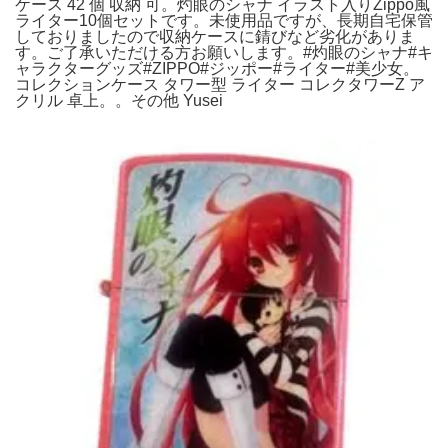
ケース 42 個 収納 可。灼眼のシャナ イラスト入りZippo風
ライター10個セットです。未使用品ですが、長期自宅保管
しておりましたので収納ケースに錆びなど劣化がありま
す。ご了承いただける方お願いします。#灼眼のシャナ#キ
ャラクターグッズ#ZIPPO#ジッポー#ライター#美少女。
コレクションケース タワー型 ライター コレクタワーZ ア
クリル 卓上。。その他 Yusei