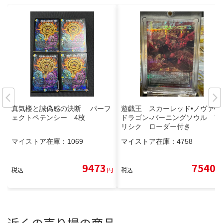
真気楼と誠偽感の決断 パーフ
遊戯王 スカーレッド•ノヴァ•
ェクトペテンシー 4枚
ドラゴン-バーニングソウル プ
リシク ローダー付き
マイストア在庫：
1069
マイストア在庫：
4758
9473
7540
税込
円
税込
円
近くの売り場の商品