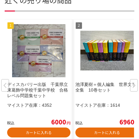
ディスカバリー出版 千葉県立
池澤夏樹＝個人編集 世界文学
東葛飾中学校千葉中学校 合格
全集 10巻セット
レベル問題集セット
マイストア在庫：
4352
マイストア在庫：
1614
6000
6960
税込
円
税込
円
カートに入れる
カートに入れる