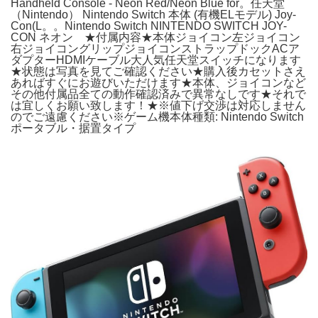
Handheld Console - Neon Red/Neon Blue for。任天堂
（Nintendo） Nintendo Switch 本体 (有機ELモデル) Joy-
Con(L。。Nintendo Switch NINTENDO SWITCH JOY-
CON ネオン ★付属内容★本体ジョイコン左ジョイコン
右ジョイコングリップジョイコンストラップドックACア
ダプターHDMIケーブル大人気任天堂スイッチになります
★状態は写真を見てご確認ください★購入後カセットさえ
あればすぐにお遊びいただけます★本体、ジョイコンなど
その他付属品全ての動作確認済みで異常なしです★それで
は宜しくお願い致します！★※値下げ交渉は対応しません
のでご遠慮ください※ゲーム機本体種類: Nintendo Switch
ポータブル・据置タイプ