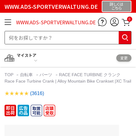
詳しくは
WWW.ADS-SPORTVERWALTUNG.DE
こちら
0
WWW.ADS-SPORTVERWALTUNG.DE
マイストア
変更
TOP
自転車
パーツ
RACE FACE TURBINE クランク
Race Face Turbine Crank | Alloy Mountain Bike Crankset |XC Trail
(3616)