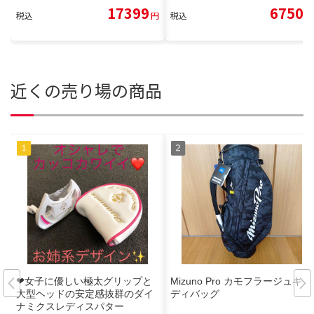
17399
6750
税込
円
税込
円
近くの売り場の商品
❤︎女子に優しい極太グリップと
Mizuno Pro カモフラージュキャ
大型ヘッドの安定感抜群のダイ
ディバッグ
ナミクスレディスパター