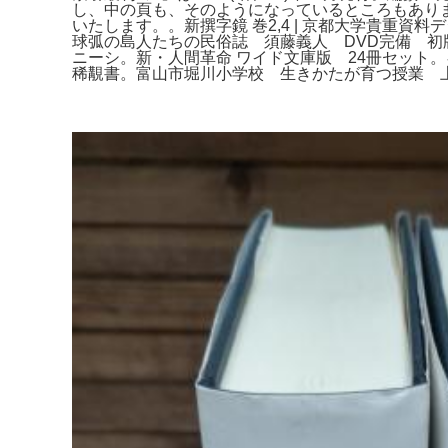
し、中の頁も、そのようになっているところもあり
いたします。。新撰字鏡 巻2,4 | 京都大学貴重資料
球弧の島人たちの民俗誌 須藤義人 DVD完備 初版
ニーシ。新・人間革命 ワイド文庫版 24冊セット
稀覯書。富山市堀川小学校 生きかたが育つ授業 