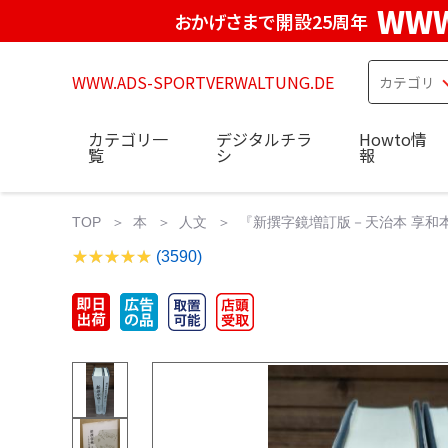
WWW
おかげさまで開設25周年
WWW.ADS-SPORTVERWALTUNG.DE
カテゴリ一
デジタルチラ
Howto情
覧
シ
報
TOP
本
人文
『新撰字鏡増訂版－天治本 享和本
(3590)