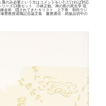
１冊のみ必要という方はコメントをいただければ対応
恵」シリーズ13冊セット 小林正観。神の島の死生学 琉
。愛の錬金術 隠されてきたキリスト 上下巻 和尚ラジ
手塚豊教授退職記念論文集 慶應通信 絶版品切中の