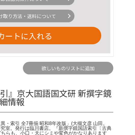
け取り方法・送料について
カートに入れる
欲しいものリストに追加
引』京大国語国文研 新撰字鏡
詳細情報
攷異・索引 全7冊揃 昭和8年改版」(大槻文彦 山田。
文学研究室。発行は臨川書店。『新撰字鏡国語索引〔古典
。どちらも、小口・天にシミや変色がかなりあります