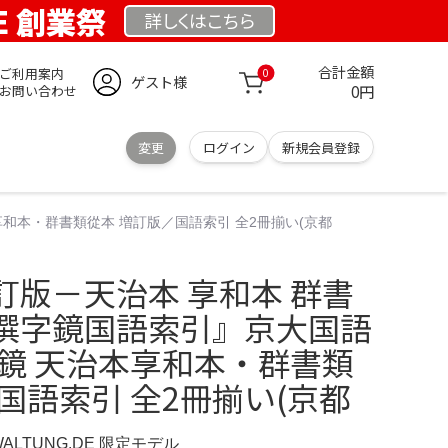
DE 創業祭
詳しくは
こちら
合計金額
ご利用案内
0
ゲスト様
0円
お問い合わせ
変更
ログイン
新規会員登録
和本・群書類從本 増訂版／国語索引 全2冊揃い(京都
訂版－天治本 享和本 群書
撰字鏡国語索引』京大国語
字鏡 天治本享和本・群書類
国語索引 全2冊揃い(京都
WALTUNG.DE 限定モデル