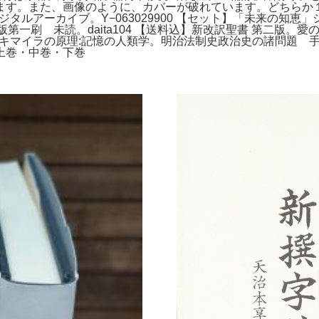
ます。また、画像のように、カバーが破れています。どちらか
デジタルアーカイブ。Y−063029900 【セット】「未来の知
第一刷 未読。daita104 【送料込】新改訳聖書 第二版
。キマイラの原理:記憶の人類学。明治法制史政治史の諸問題 
上巻・中巻・下巻