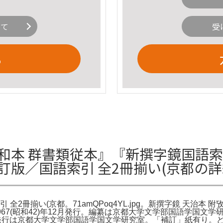
いて
受
る
和本 群書類従本』『新撰字鏡国語索
訂版／国語索引 全2冊揃い(京都の
2冊揃い(京都。71amQPoq4YL.jpg。新撰字鏡 天治本 附
967(昭和42)年12月発行。編纂は京都大学文学部国語学国
編纂・発行は京都大学文学部国語学国文学研究室。「補訂」紙有り