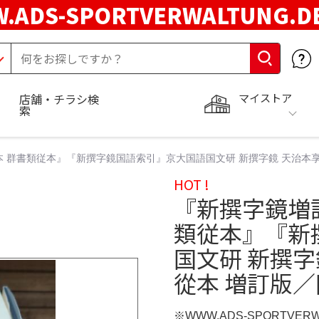
.ADS-SPORTVERWALTUNG.
マイストア
店舗・チラシ検
索
 群書類従本』『新撰字鏡国語索引』京大国語国文研 新撰字鏡 天治本享
HOT !
『新撰字鏡増
類従本』『新
国文研 新撰
從本 増訂版／
※WWW.ADS-SPORTVER