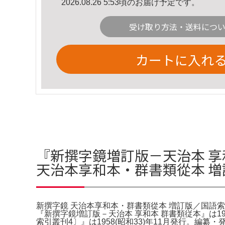
2026.08.26 5:53頃のお届け予定です。
受け取り方法・送料につ
カートに入れ
『新撰字鏡増訂版－天治本 享
天治本享和本・群書類從本 増
新撰字鏡 天治本享和本・群書類從本 増訂版／国語索引 全
『新撰字鏡増訂版－天治本 享和本 群書類従本』は1
索引叢刊4〕』は1958(昭和33)年11月発行。