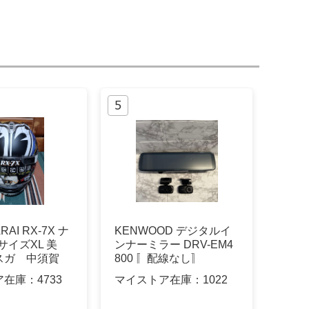
AI RX-7X ナ
KENWOOD デジタルイ
サイズXL 美
ンナーミラー DRV-EM4
スガ 中須賀
800 〚配線なし〛
ア在庫：
4733
マイストア在庫：
1022