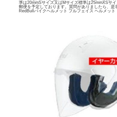
準は20mmSサイズ又はMサイズ標準は25mmXS
郵便を予定しております。質問がありましたら、是非お気
RedBullバイクヘルメット フルフェイス ヘルメ