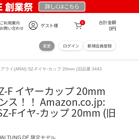
DE 創業祭
詳しくは
こちら
合計金額
ご利用案内
0
ゲスト様
0円
お問い合わせ
変更
ログイン
新規会員登録
: アライ(ARAI) SZ-Fイヤ-カップ 20mm (旧品番:3443
3 SZ-F イヤーカップ 20mm
！！ Amazon.co.jp:
 SZ-Fイヤ-カップ 20mm (旧
WALTUNG.DE 限定モデル