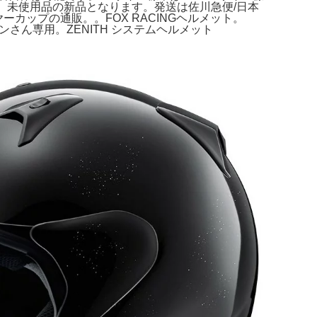
せ。未使用品の新品となります。発送は佐川急便/日本
ーカップの通販。。FOX RACINGヘルメット。
ンさん専用。ZENITH システムヘルメット