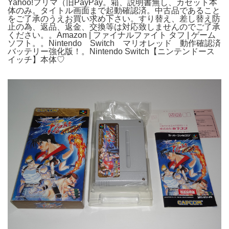
Yahoo!フリマ（旧PayPay。箱、説明書無し、カセット本
体のみ。タイトル画面まで起動確認済。中古品であること
をご了承のうえお買い求め下さい。すり替え、差し替え防
止の為、返品、返金、交換等は対応致しませんのでご了承
ください。。Amazon | ファイナルファイト タフ | ゲーム
ソフト。。Nintendo Switch マリオレッド 動作確認済
バッテリー強化版！。Nintendo Switch【ニンテンドース
イッチ】本体♡